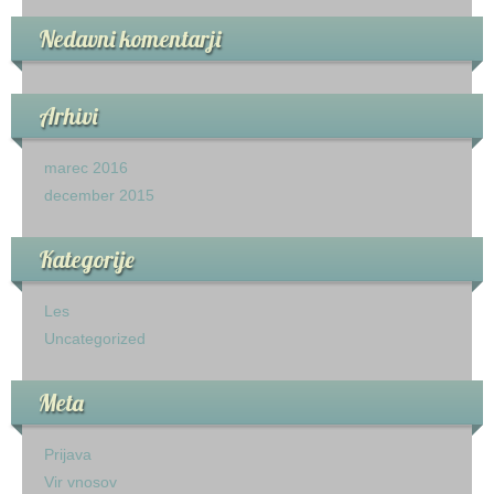
Nedavni komentarji
Arhivi
marec 2016
december 2015
Kategorije
Les
Uncategorized
Meta
Prijava
Vir vnosov