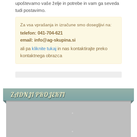
upoštevamo vaše želje in potrebe in vam ga seveda
NADSTREŠKI
tudi postavimo.
DRVARNICA
Za vsa vprašanja in izračune smo dosegljivi na:
telefon: 041-704-621
PESJAKI
email: info@ag-skupina.si
ali pa
kliknite tukaj
in nas kontaktirajte preko
VRTNE UTE
kontaktnega obrazca
SAVNE
DOM IN VRT
ZADNJI PROJEKTI
KATALOGI
. KONTAKT .