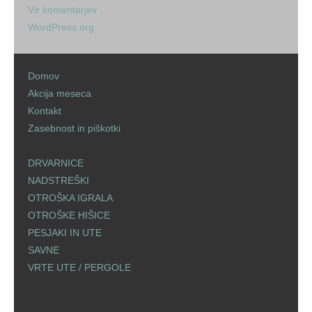
Vir komentarjev
WordPress.org
Domov
Akcija meseca
Kontakt
Zasebnost in piškotki
DRVARNICE
NADSTREŠKI
OTROŠKA IGRALA
OTROŠKE HIŠICE
PESJAKI IN UTE
SAVNE
VRTE UTE / PERGOLE