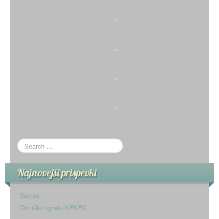
Najnovejši prispevki
Savna
Otroško igralo KEKEC