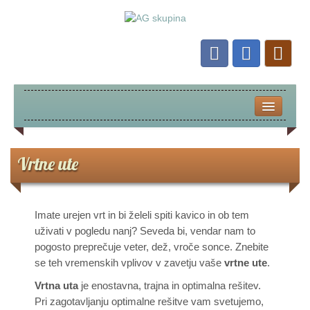
. DOMOV .
AKCIJA MESECA
Vrtne ute
. ZA OTROKE .
Imate urejen vrt in bi želeli spiti kavico in ob tem
HIŠICE
uživati v pogledu nanj? Seveda bi, vendar nam to
pogosto preprečuje veter, dež, vroče sonce. Znebite
IGRALA
se teh vremenskih vplivov v zavetju vaše
vrtne ute
.
Vrtna uta
je enostavna, trajna in optimalna rešitev.
. ZA STARŠE .
Pri zagotavljanju optimalne rešitve vam svetujemo,